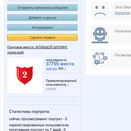
MIX-2-MISS
MamaN
Этот блог
Отправить приватное сообщение
блогеров
.
Добавить в друзья
Игнорировать
lala7878
mapiks
Посетит
Сделать подарок
Покупаем вместе: БОЛЬШОЙ ШОПИНГ
(взрослый)
Натуральное мыло
Окса
Посмотре
популярность:
37755 место
рейтинг
992
?
Червонная дама
923
Привилегированный
пользователь
2
уровня
Статистика портрета:
сейчас просматривают портрет - 0
зарегистрированные пользователи
посетившие портрет за 7 дней - 0