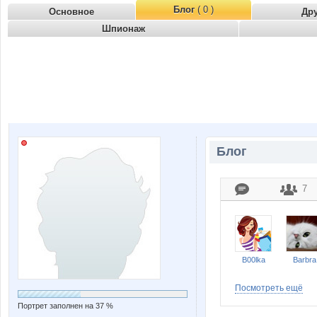
Блог
( 0 )
Основное
Др
Шпионаж
Блог
7
B00lka
Barbra
Посмотреть ещё
Портрет заполнен на 37 %